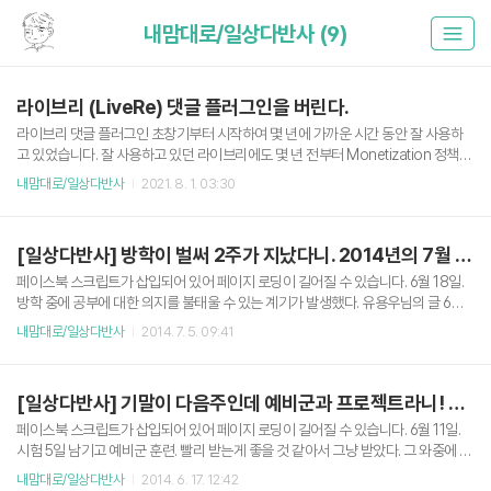
내맘대로/일상다반사 (9)
라이브리 (LiveRe) 댓글 플러그인을 버린다.
라이브리 댓글 플러그인 초창기부터 시작하여 몇 년에 가까운 시간 동안 잘 사용하
고 있었습니다. 잘 사용하고 있던 라이브리에도 몇 년 전부터 Monetization 정책이
시행되었고, City, Premium 플랜으로 나뉠 때도 City 무료 플랜으로 계속 사용하고
내맘대로/일상다반사
2021. 8. 1. 03:30
있었습니다. 또한 어느샌가 티스토리 자체 플러그인으로 라이브리 댓글을 사용할 수
있게도 되어 불편함을 크게 느끼지 않고, 사용 중에 있었습니다. 하지만, 언젠가부터
댓글 플러그인 위/아래 광고가 과하게 붙는 것 같아, 오늘을 기점으로 라이브리 댓글
[일상다반사] 방학이 벌써 2주가 지났다니. 2014년의 7월 1주차.
플러그인을 제거합니다. 제 블로그가 광고(애드센스)가 하나도 없는 블로그는 아니
지만, 그래도 심미성을 크게 해치지 않으려고 노력하는데, 라이브리를 사용하게 되
페이스북 스크립트가 삽입되어 있어 페이지 로딩이 길어질 수 있습니다. 6월 18일.
면 아래 스크린샷처럼 댓글 플러그인 위/아..
방학 중에 공부에 대한 의지를 불태울 수 있는 계기가 발생했다. 유용우님의 글 6월 2
5일. 넥슨에서 진행하는 관련 대회 1차에 덜컥 붙었다. 개인사정으로 2차 필기 테스
내맘대로/일상다반사
2014. 7. 5. 09:41
트는 참여하지 못했다. 유용우님의 글 6월 25일. 공개SW 활성화 정책토론회에 참
여했다. 개인적으로 오픈소스 개발에 대한 관심이 많은 편이라. 앞으로 내가 이쪽 길
을 계속 할 것인가 말 것인가에 대해 생각해볼 필요가 있었다. 관련 포스팅을 하려고
[일상다반사] 기말이 다음주인데 예비군과 프로젝트라니! 2014년의 6월 2주차.
생각 중인데, 언젠간 하겠지.. 사진은 토론회에 참석하셨던 이찬진님과 찍은 사진 ㅎ
ㅎ 유용우님의 글 결론 : 학기가 끝나고 방학에 돌입한지 2주나 지났는데 한게 별로
페이스북 스크립트가 삽입되어 있어 페이지 로딩이 길어질 수 있습니다. 6월 11일.
없는 것 같다. 열심히 살아야겠다 ㅜㅜ
시험 5일 남기고 예비군 훈련. 빨리 받는게 좋을 것 같아서 그냥 받았다. 그 와중에 조
기퇴소 ㅎㅎ 유용우님의 글 6월 13일. 노트북을 살까? 말까? 고민중이다. 기존에 De
내맘대로/일상다반사
2014. 6. 17. 12:42