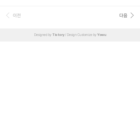
ll Studio 1458 노트북이 있긴 하지만 무게가 K2 소총과 맞먹기 때문에.. 새롭게 알
아보는 모델은 한성컴퓨터의 U44X 노트북 군이다. 좋은거 필요없다. 무조건 가볍고
해상도 높고 리눅스만 깔리면 된다. 유용우님의 글 제품 소개 페이지 (한성컴퓨터) 6
이전
다음
월 15일. 다시 다른 프로젝트.... 교수님 제발.. 2과목이 기말 시험을 프로젝트로 대체
했다. 유용우님의 글 유용우님의 글 6월 16일. 결국 마무리. 하지만 기말고사는 멘탈
의 붕괴 유용..
Designed by
Tistory
/ Design Customize by
Yowu