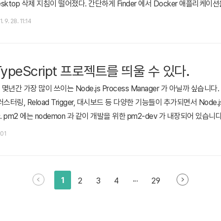
esktop 삭제 지침이 떨어졌다. 간단하게 Finder 에서 Docker 애플리케
실하게 지우는 방법을 기록한다. 1. AppCleaner 로 &#39;응용 프로그램&#
. 9. 28. 11:14
ocker 파일 삭제 (by stackoverflow) sudo rm ..
TypeScript 프로젝트를 띄울 수 있다.
최근 몇년간 가장 많이 쓰이는 Node.js Process Manager 가 아닐까 싶습
터링, Reload Trigger, 대시보드 등 다양한 기능들이 추가되면서 Node
m2 에는 nodemon 과 같이 개발을 위한 pm2-dev 가 내장되어 있습니다
n 을 대체 할 수 있다면 굳이 둘 다 설치해야하나? 라는 생각입니다. (어차피 파일
:01
메인 기능은 아니라서 pm2 에 비해 뭐든 지원이 느린 감이 ..
1
2
3
4
···
29