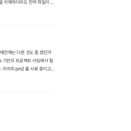
이션을 삭제하더라도 잔여 파일이 남
39; 내 Docker 애플리케이션
니다. 예전에는 다른 것도 좀 썼던거
.js 기반의 프로젝트 서빙에서 필
. 어차피 pm2 를 사용 중이고,
 변경 기반 reload 만 지원 된