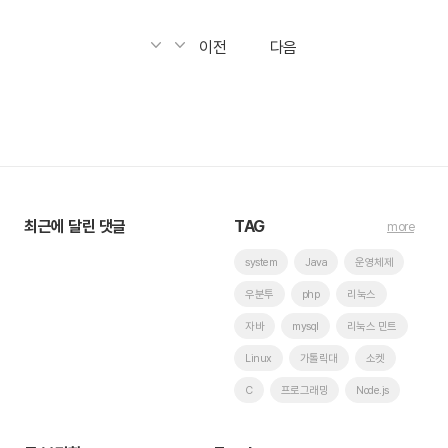
이전
다음
최근에 달린 댓글
TAG
more
system
Java
운영체제
우분투
php
리눅스
자바
mysql
리눅스 민트
Linux
가톨릭대
소켓
C
프로그래밍
Node.js