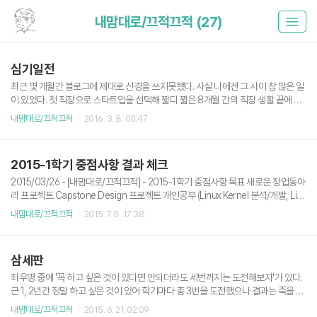
내맘대로/끄적끄적 (27)
심기일전
최근 몇 개월간 블로그에 제대로 신경을 쓰지못했다. 사실 나에겐 그 사이 참 많은 일
이 있었다. 첫 직장으로 스타트업을 선택해 짧디 짧은 8개월 간의 직장 생활 끝에 여
러가지의 이유(건강, 학업, 하고싶은 공부 등등)로 퇴사하게 되었고, 컴퓨터공학 4학
내맘대로/끄적끄적
2016. 3. 8. 00:47
년 마지막 학기로 돌아왔다. 제발 졸업시켜 주세요 8개월 간의 스타트업 생활은 나에
게 많은 경험과 느낌을 남겼다. 6~7살 차이나는 고등학생 개발자들을 만나 같이 일
하면서 스스로에게 부끄러웠던 적도 있었다. 10대임에도 불구하고 그 경험과 지식
2015-1학기 중점사항 결과 체크
과 기발함이란.. 나는 그 나이 때 똥싸는 기계였는데.. 그리고 나 따위와는 비교도 할
수 없이 머리 좋은 사람들과 대화하고 일하면서 나의 부족함과 짧은 생각을 통탄했
2015/03/26 - [내맘대로/끄적끄적] - 2015-1학기 중점사항 목표 새로운 창업동아
던 적도 많다. 스타트업이고 평균 나이가 낮은 편이..
리 프로젝트 Capstone Design 프로젝트 개인공부 (Linux Kernel 분석/개발, Lin
ux Device Driver, Algorithm) 개인공부, 밀린 포스트 블로깅 학점 3.8 이상 오픈
내맘대로/끄적끄적
2015. 7. 8. 17:38
소스 관련 세미나, 컨퍼런스 가능한 만큼 참여 개발 커뮤니티 활동 열심히 소프트웨
어 멤버십. retry? do not? 객체지향 설계, 디자인 패턴 숙련 주요 프레임워크, 개발
방법론 숙지 하계 방학 인턴? 결과 새로운 창업동아리 프로젝트웨어러블 디바이스
삼세판
기반 헬스케어 솔루션으로 다음 학기도 할 것 같음 (학교를 다니게 된다면 말이지...)
Capstone Design 프로젝트캡스톤 교과목에서 A+로 잘 마치긴..
좌우명 중에 '꼭 하고 싶은 것이 있다면 안되더라도 세번까지는 도전해보자'가 있다.
근 1, 2년간 정말 하고 싶은 것이 있어 학기마다 총 3번을 도전했으나 결과는 죽을 쒔
다. 특히 마지막 시도 때는 '아 이건 되겠구나' 라는 느낌이었는데, 또 실패. 내 생각에
내맘대로/끄적끄적
2015. 6. 21. 02:09