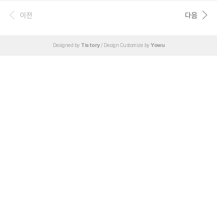
이전
다음
Designed by
Tistory
/ Design Customize by
Yowu