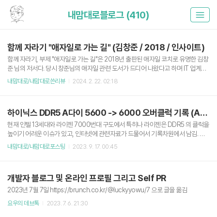
내맘대로블로그 (410)
함께 자라기 "애자일로 가는 길" (김창준 / 2018 / 인사이트)
함께 자라기, 부제 "애자일로 가는 길"은 2018년 출판된 애자일 코치로 유명한 김창
준 님의 저서다. 당시 창준님의 애자일 관련 도서가 드디어 나왔다고 하며 IT 업계에
나름 센세이널한 구매 열풍이 불었던 것으로 기억한다. 나 역시 거의 출판하자마자
내맘대로/내맘대로쓴리뷰
2024. 2. 22. 02:18
도서를 구입했지만, 계속 묵혀만 두다가 최근 몇 년만에 완독 했다. 천성이 그런 것인
지는 모르겠지만, 신입 시절부터 애자일을 포함하는 각종 개발 프로세스나 협업 방
식에 대한 관심이 많았다. 나름 신입 시절이었던 2~3년 차에 당시 재직 중이던 스타
하이닉스 DDR5 A다이 5600 -> 6000 오버클럭 기록 (AMD 라이젠)
트업에서 애자일, 스크럼을 본격적으로 도입하기 위해 JIRA를 사용한 애자일 스크
럼에 대한 나름의 연구 포스트를 작성하기도 했고, Y모사 개발자로 재직할 때는 팀
현재 인텔 13세대와 라이젠 7000번대 구도에서 특히나 라이젠은 DDR5 의 클럭을
내에서 스크럼 마스터를 겸임하고 팀의 개발 테스크와..
높이기 어려운 이슈가 있고, 인터넷에 관련자료가 드물어서 기록차원에서 남김. 현
재 시스템 구성 Gigabyte X670E Aorus Master AMD Ryzen 7700X (Curved
내맘대로/내맘대로포스팅
2023. 9. 17. 00:45
Optimizer -25, 주력 코어 -20 / 온도 제한 90) Gigabyte RTX 4080 Gaming O
C D6X 16GB SK Hynix A다이 DDR5 16G 44800 (5600 Mhz) x2 (22년 48주
차, 2/4번 슬롯, 정우컴퍼니 방열판 장착) 가상화 필요로 SVM Mode On (이걸 켜
개발자 블로그 및 온라인 프로필 그리고 Self PR
면 성능 소폭 하락한다는 얘기가 있음) 램 타이밍 (실사용 값) 및 의견 6,000 Mhz /
36-40-40-80 / 나머지..
2023년 7월 7일 https://brunch.co.kr/@luckyyowu/7 으로 글을 옮김
요우의 데브톡
2023. 7. 6. 21:30