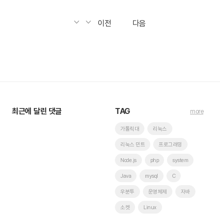
이전
다음
최근에 달린 댓글
TAG
more
가톨릭대
리눅스
리눅스 민트
프로그래밍
Node.js
php
system
Java
mysql
C
우분투
운영체제
자바
소켓
Linux