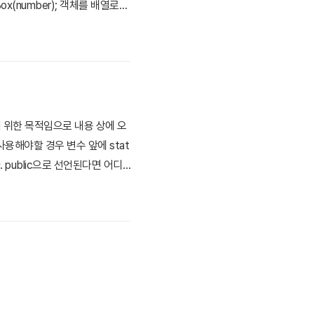
Box(number); 객체를 배열로
 일어나기 전에 선언해야 하므로 배열
기 위한 목적임으로 내용 상에 오
 사용해야할 경우 변수 앞에 stat
 public으로 선언된다면 어디
 메소드 앞에 static을 붙여
정 할 수 있다. ..