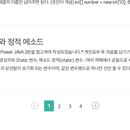
이름만 넘어주면 된다. (포인터 개념) int[] number = new int[10]; 
ox = new Box[10]; C언어 에서는 변수 선언시 반드시 B.O(처리) 과정이
 수 없었다. (굳이 하려면 동적 할당) 하지만 ..
성자와 정적 메소드
Power JAVA 2판을 참고하여 작성되었습니다.* 개인공부 후 자료를 남기
성자와 Static 변수, 메소드 정적(static) 변수 : 여러 객체에서 공동으로
과 상관없이 초기화 되는 변수이며, 같은 변수명으로 하나만 선언 할 수 있다.
ic) 메소드 : 정적 메소드도 정적 변수와 마찬가지로 여러 객체에서 사용할 경우
다.생성자(오버로딩) : 클래스를 사용해 객체를 생성할 때의 기본적인 동작을 설
1
2
3
4