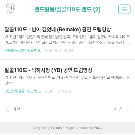
밴드활동/알콜110도 밴드 (2)
알콜110도 - 밤이 깊었네 (Remake) 공연 드럼영상
2011년 1학기 언젠가의 불꽃 정기공연 원곡 : 크라잉넛 - 밤이 깊었네 자체 리메이크
라고 하긴 했지만 리메이크라고 하기 보다는 중간중간 퍼포먼스와 리듬을 조금 바꾼
수준첫 드럼 솔로. 그리고 발 베이스 파괴. 중간에 겨우겨우 수리해서 다시 드러밍;;사
밴드활동/알콜110도 밴드
2014. 5. 24. 17:52
실상 알콜 110도에서의 마지막 공연. 이 공연을 끝으로 파워 입대 가톨릭대학교 학생
회관 소강당
알콜110도 - 박하사탕 (YB) 공연 드럼영상
2011년 1학기 언젠가 윤도현밴드 (YB) - 박하사탕 (7집) 가톨릭대학교 학생회관 소
강당
밴드활동/알콜110도 밴드
2014. 1. 31. 04:24
이전
다음
Designed by
Tistory
/ Design Customize by
Yowu