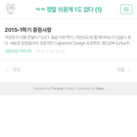
ㅋㅋ 정말 쉬운게 1도 없다 (1)
2015-1학기 중점사항
개강한지 대충 한달이 지났다. 슬슬 이번 학기, 이번년도에 뭘 해야되는지 입질이 온
다. 새로운 창업동아리 프로젝트 Capstone Design 프로젝트 개인공부 (Linux Ker
nel 분석/개발, Linux Device Driver, Algorithm) 개인공부, 밀린 포스트 블로깅 학
내맘대로/끄적끄적
2015. 3. 26. 05:12
점 3.8 이상 오픈소스 관련 세미나, 컨퍼런스 가능한 만큼 참여 개발 커뮤니티 활동
열심히 소프트웨어 멤버십. retry? do not? 객체지향 설계, 디자인 패턴 숙련 주요
프레임워크, 개발 방법론 숙지 하계 방학 인턴? 자가분열해서 몸이 2개. 아니 3개로
이전
다음
쪼개져서 분산처리 할 수 있었으면 좋겠다. 막 제대하고 복학 했을 때는 스스로 바빠
질려고 지랄발광을 했는데 이젠 가만히 있어도 알아서 바빠진다. 지속적인 자기발..
Designed by
Tistory
/ Design Customize by
Yowu