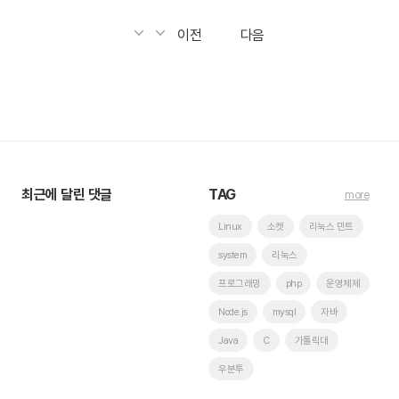
이전
다음
최근에 달린 댓글
TAG
more
Linux
소켓
리눅스 민트
system
리눅스
프로그래밍
php
운영체제
Node.js
mysql
자바
Java
C
가톨릭대
우분투