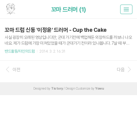
꼬마 드러머 (1)
꼬마 드럼 신동 '이정윤' 드러머 - Cup the Cake
사실 굉장히 오래된 영상입니다만; 군대 가기전에 백업해둔 외장하드를 까보니 나오
네요. 제가 드럼에 가장 미쳐있었을 때가 군대가기 전이라 있나봅니다. 7살 때 부터
드럼을 치기 시작해서 11살 때 밴드를 시작하고 17살에 최연소로 동아예술대 입학.
밴드활동/타인의드럼
2014. 3. 2. 16:31
흠. 대략쩜 정확히 기억은 안나는데 동영상 때의 나이가 10살? 이었던 것 같네요. 물
논 확실한 정보는 아닌데, 왠지 모르게 머리가 그렇게 기억하고 있네요. 군대가기 전
에 이 꼬마 친구에 대해 많이도 찾아봤나 봅니다. 근데 정확한 정보는 아니니 혹시라
이전
다음
도 이정윤 군이 이걸 보면 댓글 달아주세요 하핳 그 때는 저 드럼세트와 실력과 기타
등등이 왜 그렇게 부러웠는지. 지금 쯤 엄청 많이 컸겠지? 하면서 구글링을 좀 하니
깐 최근 홍대 롤링홀에서 공연한 영상이 있네요. ..
Designed by
Tistory
/ Design Customize by
Yowu