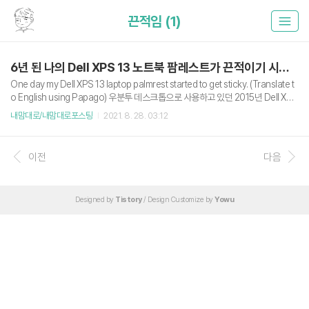
끈적임 (1)
6년 된 나의 Dell XPS 13 노트북 팜레스트가 끈적이기 시작했다.
One day my Dell XPS 13 laptop palmrest started to get sticky. (Translate t
o English using Papago) 우분투 데스크톱으로 사용하고 있던 2015년 Dell XPS
13 (9350)을 최근에 잘 사용하지 않았는데, 구매 후 6년쯤 지난 오늘 사용하려고 노
내맘대로/내맘대로포스팅
2021. 8. 28. 03:12
트북을 펼쳤더니, 키보드 주위의 모든 탄소섬유(델의 주장) 소재 팜레스트가 끈적이
기 시작했다. 정확히 언제부터 이런 증상이 발생했는지는 알 수 없다. 잠시 기억을 떠
올려보자면, 노트북을 베란다에 오랫동안 방치해둔 적이 있었는데, 그 시점을 기점
이전
다음
으로 증상이 발생한 것 같다. 그 이후 몇 달 전 잠시 사용할 때도 끈적였던 기억이 있
다. 아무튼 나는 이게 단순히 이물질이나 팜레스트 오염이라..
Designed by
Tistory
/ Design Customize by
Yowu