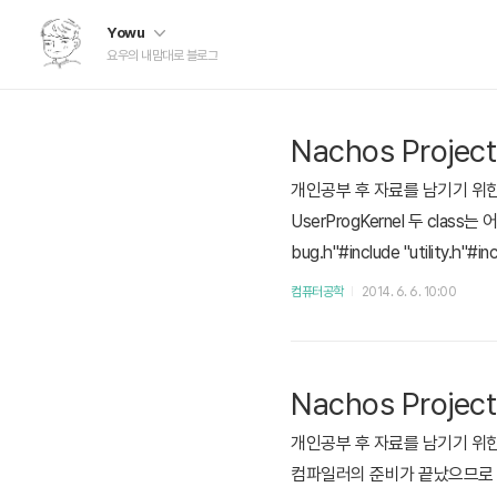
Yowu
요우의 내맘대로 블로그
Nachos Project
개인공부 후 자료를 남기기 위한 목적
UserProgKernel 두 class는 어
bug.h"#include "utility.h"#in
ss ThreadedKernel { public: T
컴퓨터공학
2014. 6. 6. 10:00
Nachos Proje
개인공부 후 자료를 남기기 위한 
컴파일러의 준비가 끝났으므로 이제 