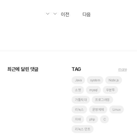
이전
다음
최근에 달린 댓글
TAG
more
Java
system
Node.js
소켓
mysql
우분투
가톨릭대
프로그래밍
리눅스
운영체제
Linux
자바
php
C
리눅스 민트