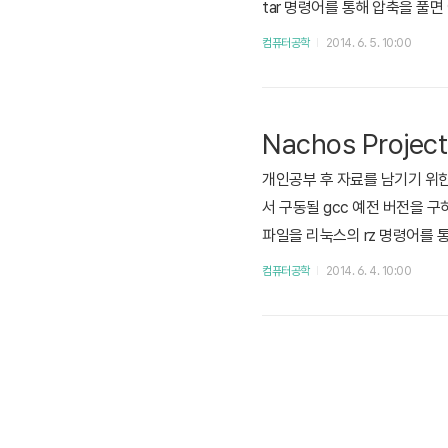
tar 명령어를 통해 압축을 풀면 
x 파일을 Makefile.dep로 심볼릭
컴퓨터공학
2014. 6. 5. 10:00
erprog 디렉토리의 Nachos 두
Nachos Projec
개인공부 후 자료를 남기기 위한 목
서 구동될 gcc 예전 버전을 구하기 
파일을 리눅스의 rz 명령어를 통해 리
3.0.1 디렉토리가 생성되었으며,
컴퓨터공학
2014. 6. 4. 10:00
을 다시 해준다. # configure --t