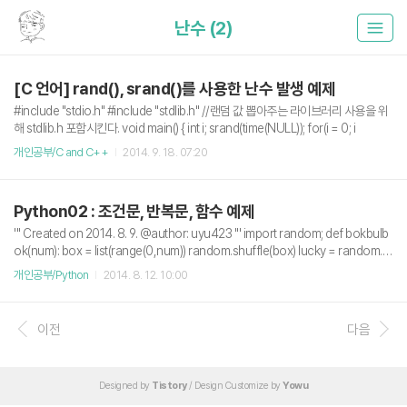
난수 (2)
[C 언어] rand(), srand()를 사용한 난수 발생 예제
#include "stdio.h" #include "stdlib.h" //랜덤 값 뽑아주는 라이브러리 사용을 위
해 stdlib.h 포함시킨다. void main() { int i; srand(time(NULL)); for(i = 0; i
개인공부/C and C++
2014. 9. 18. 07:20
Python02 : 조건문, 반복문, 함수 예제
''' Created on 2014. 8. 9. @author: uyu423 ''' import random; def bokbulb
ok(num): box = list(range(0,num)) random.shuffle(box) lucky = random.ra
ndint(0,100) % (num) for data in box: input("당황하지 말고 Enter"); if data ==
개인공부/Python
2014. 8. 12. 10:00
lucky: print("당첨") return else: print("꽝") def main(): bokbulbok(6) if __nam
e__ == '__main__': main() if __name__ == '__main__' :main() 파이썬 실행시 처
음 실행되는 부분이다. 언더바(_)가 앞뒤로 2개씩 붙는 단어들은..
이전
다음
Designed by
Tistory
/ Design Customize by
Yowu