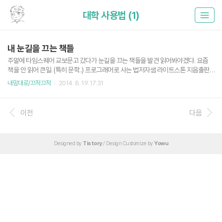
대학 사용법 (1)
내 눈길을 끄는 책들
주말에 타임스퀘어 교보문고 갔다가 눈길을 끄는 책들을 발견 읽어봐야겠댜. 요즘
책을 안 읽어 큰일. (특히 문학..) 프로그래머로 사는 법저자샘 라이트스톤 지음출판
사한빛미디어 | 2012-10-04 출간카테고리컴퓨터/IT책소개이 책이 제시하는 핵심
내맘대로/끄적끄적
2014. 8. 19. 17:31
내용 프로그래머로 취직해서 경력을 시작하... 대학사용법저자김재연 지음출판사세
종서적 | 2014-07-15 출간카테고리자기계발책소개"비싼 등록금 내고 본전은 하
고 있니?" 같은 등록금을 내고 누... 사물인터넷저자커넥팅랩 지음출판사미래의창 |
이전
다음
2014-06-25 출간카테고리경제/경영책소개10년 안에 SF를 현실로 만드는 사물
인터넷의 시대가 열린다!사... 구글은 SKY를 모른다저자이준영 지음출판사알투스 |
2014-06-05 출간카테고리자기계발책소개구글 최초의..
Designed by
Tistory
/ Design Customize by
Yowu