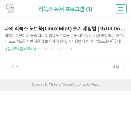
리눅스 문서 프로그램 (1)
나의 리눅스 노트북(Linux Mint) 초기 세팅법 (15.03.06 updated)
개강이 코앞이다. 슬슬 다시 학업용 노트북을 손볼 때가 왔다. 이번 방학 때는 하모니
카 프로젝트를 한번 사용해 보기 위해 설치, 실사용했지만 개인적으로 MATE 데스
크탑 환경은 Cinnamon 환경을 쓰던 나에게 부족함이 많았다. 그래서 다시 Linux
내맘대로/내맘대로리눅스
2015. 2. 25. 00:33
Mint Cinnamon로 돌아가기로 결정. 이번에 17.1 레베카가 공개되었으므로 한성 U
44X ForceRecon 2507S 노트북에 설치했다. 여담으로 하모니카 프로젝트는 생
각보다 훌륭했다. 항상 그렇지만 리눅스를 설치한 뒤 가장 고통 받는 것이 설치 직후
이전
다음
초기세팅.. 그래도 군 제대 후 1,2년 정도 리눅스만 쓰다보니(게임할 때 빼고) 이것도
익숙해진다. 고로 내 세팅법을 포스팅하니 참고하시는 분들은 부디 유용하시길. ps.
기존에는 Cairo-D..
Designed by
Tistory
/ Design Customize by
Yowu