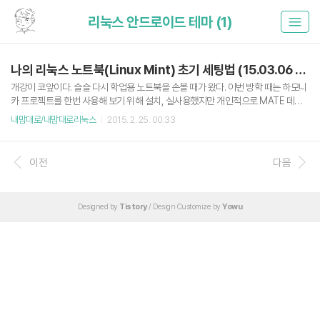
리눅스 안드로이드 테마 (1)
나의 리눅스 노트북(Linux Mint) 초기 세팅법 (15.03.06 updated)
개강이 코앞이다. 슬슬 다시 학업용 노트북을 손볼 때가 왔다. 이번 방학 때는 하모니
카 프로젝트를 한번 사용해 보기 위해 설치, 실사용했지만 개인적으로 MATE 데스
크탑 환경은 Cinnamon 환경을 쓰던 나에게 부족함이 많았다. 그래서 다시 Linux
내맘대로/내맘대로리눅스
2015. 2. 25. 00:33
Mint Cinnamon로 돌아가기로 결정. 이번에 17.1 레베카가 공개되었으므로 한성 U
44X ForceRecon 2507S 노트북에 설치했다. 여담으로 하모니카 프로젝트는 생
각보다 훌륭했다. 항상 그렇지만 리눅스를 설치한 뒤 가장 고통 받는 것이 설치 직후
이전
다음
초기세팅.. 그래도 군 제대 후 1,2년 정도 리눅스만 쓰다보니(게임할 때 빼고) 이것도
익숙해진다. 고로 내 세팅법을 포스팅하니 참고하시는 분들은 부디 유용하시길. ps.
기존에는 Cairo-D..
Designed by
Tistory
/ Design Customize by
Yowu