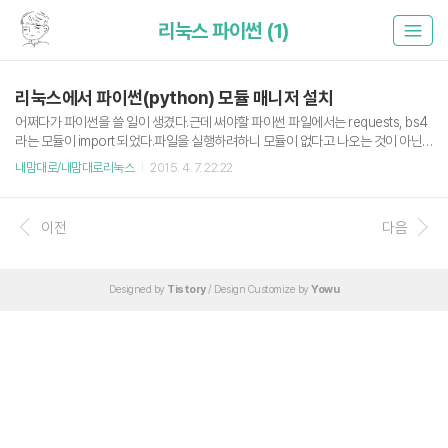
리눅스 파이썬 (1)
리눅스에서 파이썬(python) 모듈 매니저 설치
어쩌다가 파이썬을 쓸 일이 생겼다.근데 써야할 파이썬 파일에서는 requests, bs4
라는 모듈이 import 되었다.파일을 실행하려하니 모듈이 없다고 나오는 것이 아닌
가? 없으면 어떡하지? 깔아줘야지. 그리고 구글신 접신해서 좀 찾아본 결과 윈도우
내맘대로/내맘대로리눅스
2015. 4. 7. 22:22
에는 pip 라는 훌륭한 파이썬 모듈 매니저가 있더라리눅스라고 없으랴? 바로 저장소
를 뒤져봤다.잡았다 요놈. 다음 명령어로 리눅스에 설치 가능하다.레드햇 기반 sudo
yum install python-pip 우분투 기반 sudo apt-get install python-pip 실행법은
이전
다음
sudo pip [옵션] 이다. 리눅스 시스템 상의 공용 라이브러리를 건드려야하므로 root
권한이 필요하다. reuqests 모듈의 경우 sudo pip install r..
Designed by
Tistory
/ Design Customize by
Yowu