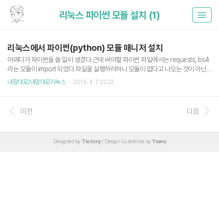
리눅스 파이썬 모듈 설치 (1)
리눅스에서 파이썬(python) 모듈 매니저 설치
어쩌다가 파이썬을 쓸 일이 생겼다.근데 써야할 파이썬 파일에서는 requests, bs4
라는 모듈이 import 되었다.파일을 실행하려하니 모듈이 없다고 나오는 것이 아닌
가? 없으면 어떡하지? 깔아줘야지. 그리고 구글신 접신해서 좀 찾아본 결과 윈도우
내맘대로/내맘대로리눅스
2015. 4. 7. 22:22
에는 pip 라는 훌륭한 파이썬 모듈 매니저가 있더라리눅스라고 없으랴? 바로 저장소
를 뒤져봤다.잡았다 요놈. 다음 명령어로 리눅스에 설치 가능하다.레드햇 기반 sudo
yum install python-pip 우분투 기반 sudo apt-get install python-pip 실행법은
이전
다음
sudo pip [옵션] 이다. 리눅스 시스템 상의 공용 라이브러리를 건드려야하므로 root
권한이 필요하다. reuqests 모듈의 경우 sudo pip install r..
Designed by
Tistory
/ Design Customize by
Yowu