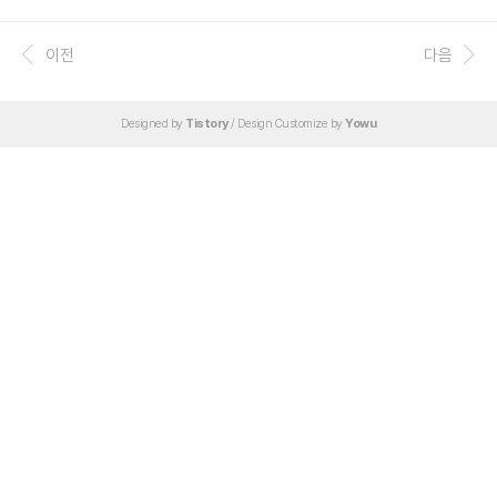
에 메소드가 있다. java 소스파일의 이름은 소스 파일 내의 클래스 이름과 같아야한
다. Hello.java public class Hello { //클래스 public static void main(String[] ar
gs) { //메소드 System.out.println("Hello JAVA World"); } } 위 코드는 Hello Wo
이전
다음
rld 를 출력하는 자바 코드다. 클래스와 메소드 앞의 public은 다른 클래스에서도 호
출이 가능함을 명시한다.클래..
Designed by
Tistory
/ Design Customize by
Yowu