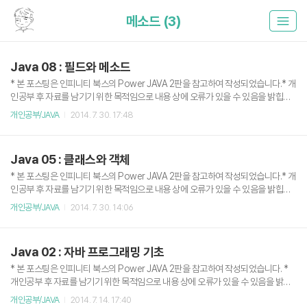
메소드 (3)
Java 08 : 필드와 메소드
* 본 포스팅은 인피니티 북스의 Power JAVA 2판을 참고하여 작성되었습니다.* 개
인공부 후 자료를 남기기 위한 목적임으로 내용 상에 오류가 있을 수 있음을 밝힙니
다. 필드(field) 필드(field) : 클래스 안에서 선언되는 멤버 변수지역 변수(local varia
개인공부/JAVA
2014. 7. 30. 17:48
ble) : 메소드, 블록 안에서 선언되는 변수매개 변수(parameter) : 메소드 선언에서
의 변수 class { public int speed //필드 { void start(int s) //매개 변수 { int t; //지
역 변수 } } } 필드를 선언 할 때는 접근 지정자, 필드의 타입, 필드의 이름 세가지를 정
Java 05 : 클래스와 객체
해줘야 한다. 접근 지정자에는 public과 private가 있으며, public은 모든 클래스로
부터 접근 가능,..
* 본 포스팅은 인피니티 북스의 Power JAVA 2판을 참고하여 작성되었습니다.* 개
인공부 후 자료를 남기기 위한 목적임으로 내용 상에 오류가 있을 수 있음을 밝힙니
다. 객체 지향 이란? 객체 지향 프로그래밍(Object-Oriented Programming: OP
개인공부/JAVA
2014. 7. 30. 14:06
P)은 실제 세계가 객체(object)들로 구성되어 있는 것과 비슷하게 소프트웨어도 객
체 단위로 작성하는 방법이다. 우리가 살고 있는 실제 세계에는 사람, 동물, 건물, 자
동차, 시계, 토스터, 세탁기 등의 많은 객체가 존재한다. 객체들은 객체 나름대로의
Java 02 : 자바 프로그래밍 기초
고유한 기능을 수행하면서 다른 객체들과 상호 작용한다. -- Power Java 2판 139
p 객체 지향 프로그래밍은 데이터와 절차를 하나의 덩어리(객체)로 묶어서 생각하는
* 본 포스팅은 인피니티 북스의 Power JAVA 2판을 참고하여 작성되었습니다. *
방법이다. 자바..
개인공부 후 자료를 남기기 위한 목적임으로 내용 상에 오류가 있을 수 있음을 밝힙
니다. 자바 프로그래밍 기초 자바는 하나의 소스 파일 안에 클래스가 있고 클래스 안
개인공부/JAVA
2014. 7. 14. 17:40