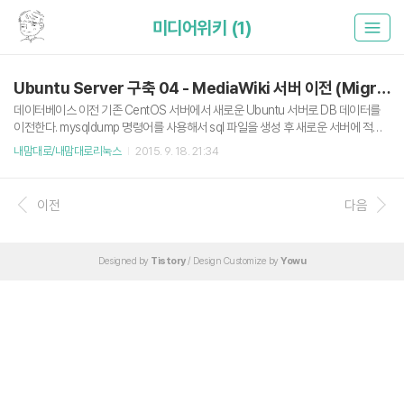
미디어위키 (1)
Ubuntu Server 구축 04 - MediaWiki 서버 이전 (Migration)
데이터베이스 이전 기존 CentOS 서버에서 새로운 Ubuntu 서버로 DB 데이터를
이전한다. mysqldump 명령어를 사용해서 sql 파일을 생성 후 새로운 서버에 적용
한다. 자세한 내용은 제타위키의 '미디어위키 이전'을 참고하자 제타위키 - 미디어위
내맘대로/내맘대로리눅스
2015. 9. 18. 21:34
키 이전 CentOS $ mysqldump -uroot -p --databases cukwiki > cukwiki.sq
l Ubuntu $ mysql -uroot -p cukwiki < cukwiki.sql MediaWiki PHP 파일 이전
그냥 기존 서버에서 통째로 tar로 묶은 다음 이전할 서버에서 tar를 푸는 방식을 사용
이전
다음
할거다. CentOS $ tar -cvf /home/cukwiki/public_html/cukwiki.tar /home/
cukw..
Designed by
Tistory
/ Design Customize by
Yowu