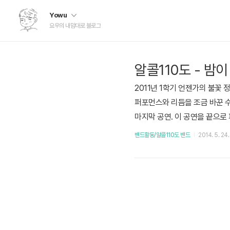
Yowu
요우의 내맘대로 블로그
알콜110도 - 밤이
2011년 1학기 언젠가의 불꽃
퍼포먼스와 리듬을 조금 바꾼 수
마지막 공연. 이 공연을 끝으로
밴드활동/알콜110도 밴드
2014. 5. 24.