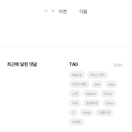
이전
다음
최근에 달린 댓글
TAG
more
Node.js
리눅스 민트
프로그래밍
php
Java
소켓
system
리눅스
자바
운영체제
Linux
C
mysql
가톨릭대
우분투