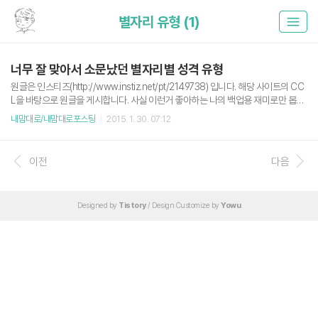
별자리 유형 (1)
너무 잘 맞아서 소문났던 별자리별 성격 유형
원글은 인스티즈(http://www.instiz.net/pt/2149738) 입니다. 해당 사이트의 CC
L을 바탕으로 원글을 게시합니다. 사실 이런거 좋아하는 나의 백업용 재미로만 봅시
다. 재미로만. 어차피 케바케(case by case) 물병자리 1/20~2/18 물병자리.....자의
내맘대로/내맘대로포스팅
2015. 1. 30. 07:12
식으로 꽉찼다. 나 나 나 나 오로지 나임. 감정을 머리로 지배할 수 있는 진정한 사기
꾼들이다. 대부분 침착하고 여유만만하다. 물병자리는 말도 왠지 잘한다. 어른스러
운 구석도 분명 있다. 뭔가 유치한 데가 없다 이 별자리들은. 본인들도 그런걸 질색하
이전
다음
고 안그럴려고 노력한다. 근데 시각에 좀 약하다. 물병자리는 못생긴걸 싫어한다. 물
론 이에 대한 기준은 물병자리마다 천차만별이지만 자기 기준에서 벗어난 못생긴 사
람 좀 싫어한다...
Designed by
Tistory
/ Design Customize by
Yowu