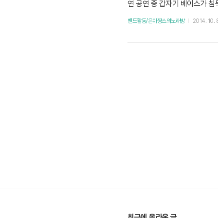
연 공연 중 갑자기 베이스가 침
늦게 들어갔다. 스윗차일드는 분
밴드활동/은아쨩스의노래방
2014. 10. 
는 드럼 딸 때 참고했던 해외 드러머 아
최근에 올라온 글