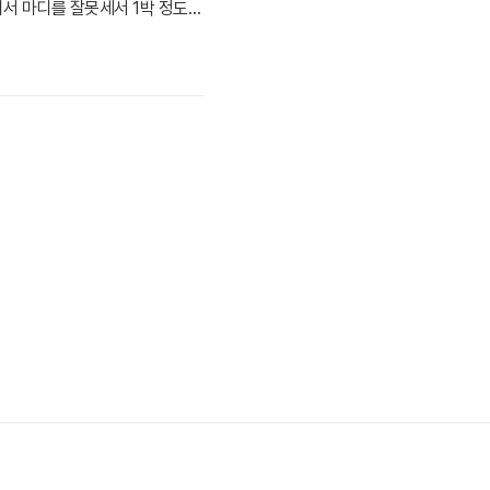
서 마디를 잘못세서 1박 정도
중에서 가장 오래 걸린 곡 아래