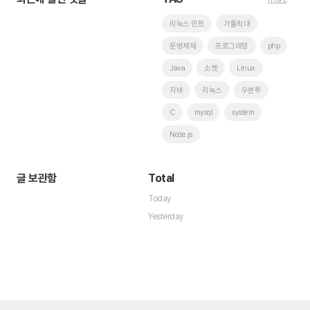
리눅스 민트
가톨릭대
운영체제
프로그래밍
php
Java
소켓
Linux
자바
리눅스
우분투
C
mysql
system
Node.js
글 보관함
Total
Today
Yesterday