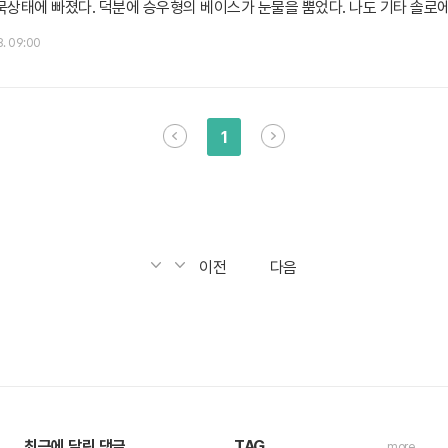
묵상태에 빠졌다. 덕분에 승우형의 베이스가 눈물을 뿜었다. 나도 기타 솔로에
명히 좋은 곡이지만 너무 길다. ㅜㅜ 개인적으로 지금까지 드럼라인을 딴 곡 
8. 09:00
저씨 링크 2014/05/28 - Sweet Child O' Mine (Guns N' Ro..
1
이전
다음
최근에 달린 댓글
TAG
more