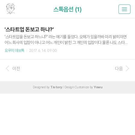
스톡옵션 (1)
'스타트업 돈보고 하냐?'
'스타트업을 돈보고 하느냐?' 라는 얘기를 들었다. 오해가 있을까봐 미리 밝히자면
어느 회사의 입장이 아니고 어느 개인이 밝힌 그 개인의 입장이다.물론 나도 스타트
업은 당장의 돈이 아니더라도 미래의 가치나 정말 회사가 잘 되었을 때의 보상을 보
요우의 데브톡
2017. 6. 14. 09:00
고 할 수 있다고 생각한다. 더 좋게 포장하자면 세상을 바꿀 수 있다는 일말의 희망 같
은 것이 원동력이 될 수도 있다. 물론 여기에 해당하는 사람은 초기 멤버나 대표 혹은
돈 걱정 없이 스타트업을 할 수 있는 사람, 아니면 정말로 회사의 비전이나 대표에게
이전
다음
강하게 감명받아서 뜻을 함께하고 싶어 도원결의를 맺은 사람들이다. 그들은 성공
혹은 일확천금이라는 꿈을 꾸면서 지금을 불태울 수 있겠지만 당장 다음달 월세와
생활비를 걱정해야하는 나 같은 소시민한테는 그저 기가 차..
Designed by
Tistory
/ Design Customize by
Yowu