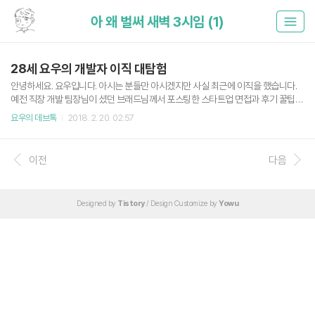
아 왜 벌써 새벽 3시임 (1)
28세 요우의 개발자 이직 대탐험
안녕하세요. 요우입니다. 아시는 분들만 아시겠지만 사실 최근에 이직을 했습니다.
예전 직장 개발 팀장님이 셨던 브래드님께서 포스팅한 스타트업 면접과 후기 꿀팁
글을 보고 언젠가 나도 이직을 하게 되면 저런 글을 쓰고 말겠어! 했는데 드디어 쓸 수
요우의 데브톡
2018. 2. 20. 02:57
있게 되었네요. 2017년 말, 2018년 극초반의 상황 2017년 말 다니고 있던 스타트
업의 개발팀 개편과 회사 사정 등의 사유로 인해 퇴사를 하게 되었습니다. 퇴사가 결
정 된 뒤 부터 다양한 회사에 이력서를 넣거나 면접 제의를 받거나 지인 추천 등을 통
이전
다음
해 면접을 보러 다니고 있었습니다. 옮기게 될 회사에 대한 작은 소망 면접을 보러다
니기 전 이번 이직에는 다음과 같은 조건이 충족하는 회사였으면 좋겠다고 생각을
했습니다. 시니어 개발자가 듬뿍듬뿍 있는 개발팀이..
Designed by
Tistory
/ Design Customize by
Yowu