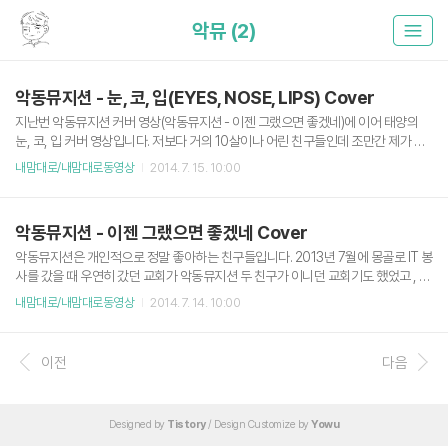
악뮤 (2)
악동뮤지션 - 눈, 코, 입(EYES, NOSE, LIPS) Cover
지난번 악동뮤지션 커버 영상(악동뮤지션 - 이젠 그랬으면 좋겠네)에 이어 태양의
눈, 코, 입 커버 영상입니다. 저보다 거의 10살이나 어린 친구들인데 조만간 제가 악
동뮤지션 덕질하게 생겼네요. 악동뮤지션 - 눈, 코, 입(Eyes, Nose, Lips) Cover 하
내맘대로/내맘대로동영상
2014. 7. 15. 10:00
여튼 악뮤 화이팅
악동뮤지션 - 이젠 그랬으면 좋겠네 Cover
악동뮤지션은 개인적으로 정말 좋아하는 친구들입니다. 2013년 7월에 몽골로 IT 봉
사를 갔을 때 우연히 갔던 교회가 악동뮤지션 두 친구가 이니던 교회기도 했었고 , 동
생 수현이의 음색과 오빠 찬혁의 가사와 프로듀싱 능력을 정말 좋아합니다. 얼마전
내맘대로/내맘대로동영상
2014. 7. 14. 10:00
나온 앨범 PLAY를 지금까지도 작업 중에 계속 듣고 있고, 인터넷을 통해 K-POP S
TAR 때의 영상과 공연 동영상을 이것저것 찾아보고는 합니다. 특히 그 중에서 한 번
밖에 안들었지만 듣는 순간 꽂혀 버린 악동뮤지션의 한 커버영상 입니다. 악동뮤지
이전
다음
션 - 이젠 그랬으면 좋겠네 2014년 7월 7일 방영했던 힐링캠프에 출연한 것도 반가
웠습니다. 2주 분량으로 나눠서 방송하던데, 다음 주에도 봐야겠습니다. 아무튼 악뮤
화이팅.
Designed by
Tistory
/ Design Customize by
Yowu