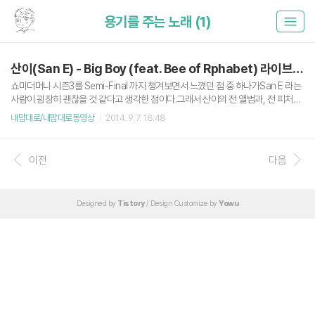
용기를 주는 노래 (1)
산이(San E) - Big Boy (feat. Bee of Rphabet) 라이브 영상
쇼미더머니 시즌3를 Semi-Final 까지 챙겨보면서 느꼈던 점 중 하나가San E 라는
사람이 굉장히 괜찮을 것 같다고 생각한 점이다.그래서 산이의 전 앨범과, 전 피처링
곡을 한동안 계속 찾아 들었다. (자기 노래보다 피처링이 더 많은 것 같다.)그 중에 심
내맘대로/내맘대로동영상
2014. 9. 7. 18:48
금을 울렸던 Big Boy 라는 싱글 곡. 산이 본인이 힘든 시기에 썼던 곡이라고 한다.그
래서 일까. 내가 슬럼프에 빠져있을 때 이 노래를 듣고 있자면 괜히 울컥한게 내 스스
로에게 위안이 된다. Live Lyrics나의 가는 길을 오직 그가 아시나니그가 나를 단련
이전
다음
하신 후에는내가 정금같이 나오리라난 내가 랩퍼가 돼 랩을 할지꿈에도 몰랐어눈 떴
을때도 낯설어 놀랐었어맞어 이건 꿈일꺼야 꿈인거야누군가가 꾸민거야 내일 일어
남다 기억안할 이야길뿐일꺼야여기가..
Designed by
Tistory
/ Design Customize by
Yowu