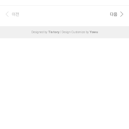
을 오름차순으로 정렬하기 위한 다음과 같은 코드를 생각할 수 있다. void Selectio
nSort(int arr[], int MAX) { int i, j; int min, temp; for(i=0; i
이전
다음
Designed by
Tistory
/ Design Customize by
Yowu