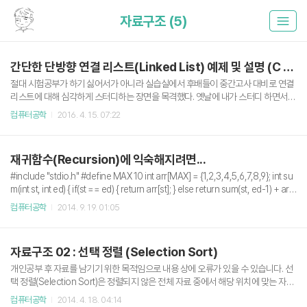
자료구조 (5)
간단한 단방향 연결 리스트(Linked List) 예제 및 설명 (C 언어)
절대 시험공부가 하기 싫어서가 아니라 실습실에서 후배들이 중간고사 대비로 연결
리스트에 대해 심각하게 스터디하는 장면을 목격했다. 옛날에 내가 스터디 하면서
후배들 가르칠 때 생각도 나고 해서 잠깐 앉아서 구경이나 하면서 앉아만 있긴 지루
컴퓨터공학
2016. 4. 15. 07:22
하니 간단하게 단방향 연결 리스트를 C언어로 짜봤다. 한 2년 전에 처음 리스트에 대
해 배우고 코딩할 때 하루종일 걸려서 끙끙댔었는데, 지금은 한 5분? 10분? 정도면
간단하게 짜여지는게 참 기분이 묘했다. 결국 연결 리스트의 핵심은 코드에 정의되
재귀함수(Recursion)에 익숙해지려면...
지 않은 로직 즉, 사용자로 부터 Node를 생성하라는 요청을 받았을 때 메모리 Hea
p 영역에 공간을 할당하고 그 할당된 친구를 기존 리스트에 붙이거나, 기존의 노드를
#include "stdio.h" #define MAX 10 int arr[MAX] = {1,2,3,4,5,6,7,8,9}; int su
삭제하거나, 간단하게 출력만 하거나 등등 일 것이다. 자..
m(int st, int ed) { if(st == ed) { return arr[st]; } else return sum(st, ed-1) + arr
[ed]; } void main() { printf("sum : %d ", sum(0, MAX-1)); } 위 소스코드는 흔하디
컴퓨터공학
2014. 9. 19. 01:05
흔한 1~10 까지 더해주는 프로그램이다. 대부분 이 프로그램을 코딩할 때 for문을
사용하지만 이 코드에서는 재귀함수(Recursion)가 사용되었다. 문제해결기법 강
의 교수님이 말하길 재귀함수는 프로그래밍에 있어 가장 중요한 부분 중 하나이며,
자료구조 02 : 선택 정렬 (Selection Sort)
이에 익숙해지기 위해서는 모든 문제에 대해 그 해..
개인공부 후 자료를 남기기 위한 목적임으로 내용 상에 오류가 있을 수 있습니다. 선
택 정렬(Selection Sort)은 정렬되지 않은 전체 자료 중에서 해당 위치에 맞는 자료
를 선택하여 위치를 교환하는 정렬 방식이다. 선택 정렬을 사용하여 특정 배열의 값
컴퓨터공학
2014. 4. 18. 04:14