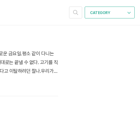
CATEGORY
화로운 금요일.평소 같이 다니는
로는 끝낼 수 없다. 고기를 직
신다고 이탈하려던 찰나.우리가
 우리가 마주한 종목은 바로
.(보고 계시나요 어머님?) 스시