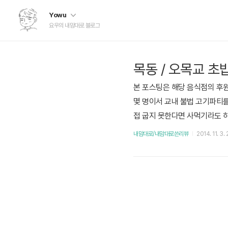
Yowu
요우의 내맘대로 블로그
목동 / 오목교 초
본 포스팅은 해당 음식점의 후원
몇 명이서 교내 불법 고기파티
접 굽지 못한다면 사먹기라도 
필사적으로 그 앞길을 막았고.
내맘대로/내맘대로쓴리뷰
2014. 11. 3.
"초밥" 심지어 비싼 초밥이다.
다마는 이런 곳에 있다고 합니다.