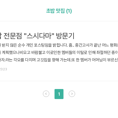
초밥 맛집 (1)
밥 전문점 "스시다마" 방문기
 받지 않은 순수 개인 포스팅임을 밝힙니다. 흠.. 중간고사가 끝난 어느 평
를 계획했으나비오고 바람불고 이로인한 멤버들의 이탈로 인해 좌절하던 중이대
하자.라는 각오를 다지며 고깃집을 향해 가는데.또 한 멤버가 어머님이 부르
그 친구의 어머님은 우리 모두를 먹여주시겠다고 오목교로 소환하셨다.그리고
 23:23
 덜덜더럴덜ㄹ이 자리를 빌어 하해와 같은 후배의 어머님 은혜에 감사드립니다
오목교역 1번..
1