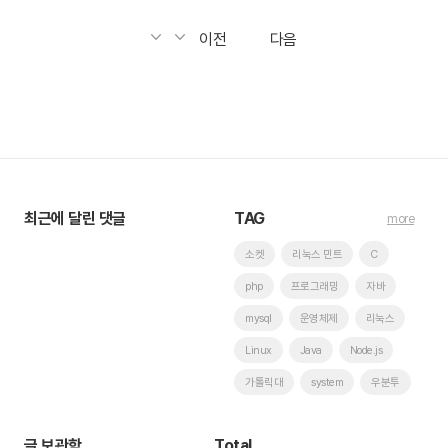
이전
다음
최근에 달린 댓글
TAG
more
소켓
리눅스 민트
C
php
프로그래밍
자바
mysql
운영체제
리눅스
Linux
Java
Node.js
가톨릭대
system
우분투
글 보관함
Total