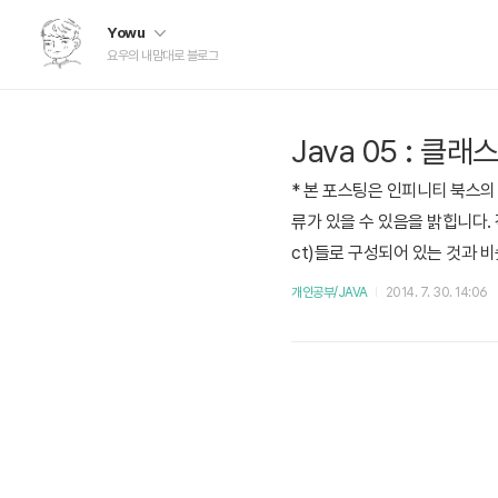
Yowu
요우의 내맘대로 블로그
Java 05 : 클래
* 본 포스팅은 인피니티 북스의 
류가 있을 수 있음을 밝힙니다. 객체
ct)들로 구성되어 있는 것과 
동차, 시계, 토스터, 세탁기 
개인공부/JAVA
2014. 7. 30. 14:06
-- Power Java 2판 13