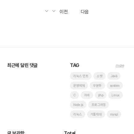
이전
다음
최근에 달린 댓글
TAG
more
리눅스 민트
소켓
Java
운영체제
우분투
system
C
자바
php
Linux
Node.js
프로그래밍
리눅스
가톨릭대
mysql
글 보관함
Total