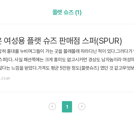
플랫 슈즈 (1)
은 여성용 플랫 슈즈 판매점 스퍼(SPUR)
 잡혀 홍대를 누비며그들이 가는 곳을 쫄래쫄래 따라다닌 적이 있다.그러다가
(스퍼)다. 사실 패션쪽에는 크게 흥미도 없고시커먼 경상도 남자놈이라 여성
찮다는 느낌을 받았다.가격도 평균 5만원 정도(플랫슈즈) 였던 것 같고무엇
. 잘 모르니 그냥 사진만 쭉 나열해보겠다.직접 보고 판단하시기 바란다. 끝
. 01:49
1