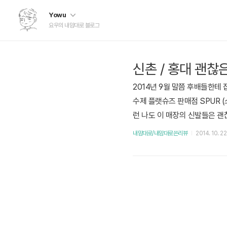
Yowu
요우의 내맘대로 블로그
신촌 / 홍대 괜찮
2014년 9월 말쯤 후배들한테
수제 플랫슈즈 판매점 SPUR 
런 나도 이 매장의 신발들은 괜
장인듯 했다.위치는 아래와 같다
내맘대로/내맘대로쓴리뷰
2014. 10. 22