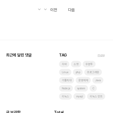
이전
다음
최근에 달린 댓글
TAG
more
자바
소켓
우분투
Linux
php
프로그래밍
가톨릭대
운영체제
Java
Node.js
system
C
리눅스
mysql
리눅스 민트
글 보관함
Total