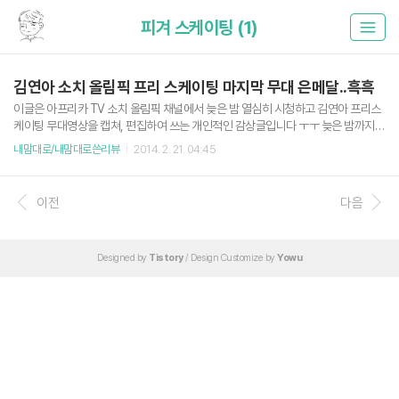
피겨 스케이팅 (1)
김연아 소치 올림픽 프리 스케이팅 마지막 무대 은메달..흑흑
이글은 아프리카 TV 소치 올림픽 채널에서 늦은 밤 열심히 시청하고 김연아 프리스
케이팅 무대영상을 캡쳐, 편집하여 쓰는 개인적인 감상글입니다 ㅜㅜ 늦은 밤까지..
김연아..아니 연아누나가 나오는 프리 스케이팅을 보려고 새벽 3시 반까지 뜬 눈으로
내맘대로/내맘대로쓴리뷰
2014. 2. 21. 04:45
기다리고 있다가 드디어 마지막조! 연아 누나의 등장
이전
다음
Designed by
Tistory
/ Design Customize by
Yowu