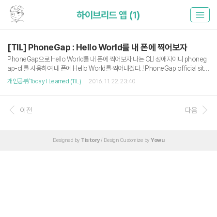
하이브리드 앱 (1)
[TIL] PhoneGap : Hello World를 내 폰에 찍어보자
PhoneGap으로 Hello World를 내 폰에 찍어보자 나는 CLI 성애자이니 phoneg
ap-cli를 사용하여 내 폰에 Hello World를 찍어내겠다..! PhoneGap official site :
http://phonegap.com/ Requirement Node.js git Install phonegap-cli sudo
개인공부/Today I Learned (TIL)
2016. 11. 22. 23:40
npm install phonegap --global Install PhoneGap Development App (Andr
oid) https://play.google.com/store/apps/details?id=com.adobe.phoneg
ap.app Make New PhoneGap App Project phonegap create phonegap-
이전
다음
hello Runnin..
Designed by
Tistory
/ Design Customize by
Yowu