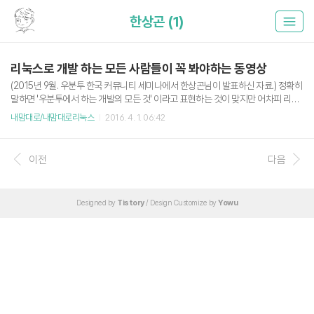
한상곤 (1)
리눅스로 개발 하는 모든 사람들이 꼭 봐야하는 동영상
(2015년 9월. 우분투 한국 커뮤니티 세미나에서 한상곤님이 발표하신 자료.) 정확히
말하면 '우분투에서 하는 개발의 모든 것' 이라고 표현하는 것이 맞지만 어차피 리눅
스 커널 기반이면 그 친구가 그 친구 아닐까 생각한다. 동영상에서 한상곤님은 개발
내맘대로/내맘대로리눅스
2016. 4. 1. 06:42
자면 터미널을 피할 수 없으니 무조건 친해져야한다고 강력하게 주장하신다. (그리
고 인문고전학을 중요하게 생각해야한다고...덜덜) 각설하고 50분 정도의 동영상이
지만 한상곤님의 정겨운 사투리와 화술에 빠져들어 금방 다 볼 수 있다. (그리고 어느
이전
다음
정도 덕력이 있다면 이해 200%가능. 나는 아직 부족...) 나도 한 5번 정도 본거같다.
터미널을 사용한 개발이 잦은 분들은 꼭 한번 쯤 보시는걸 추천. 동영상 내용 요약파
이프(|)와 리다이렉션(>)을 잘 사용할 수..
Designed by
Tistory
/ Design Customize by
Yowu