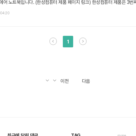
흰민에어 노트북입니다. (한성컴퓨터 제품 페이지 링크) 한성컴퓨터 제품은 3번째 리
t) A4400 데스크탑(서버용) 개봉기2014/07/05 - 한성 기계식 키보드 GO
 04:20
품을 받아 판매하는 인터넷 쇼핑몰에서 50만원대로 구매했네요. 한성 컴퓨터
1
이전
다음
최근에 달린 댓글
TAG
more