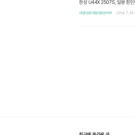
한성 U44X 2507S, 일명 
한성컴퓨터 미니슈트 (MiniSui
내맘대로/내맘대로쓴리뷰
2014. 7. 24.
했습니다. 한성 컴퓨터에서 물
점에..
최근에 올라온 글