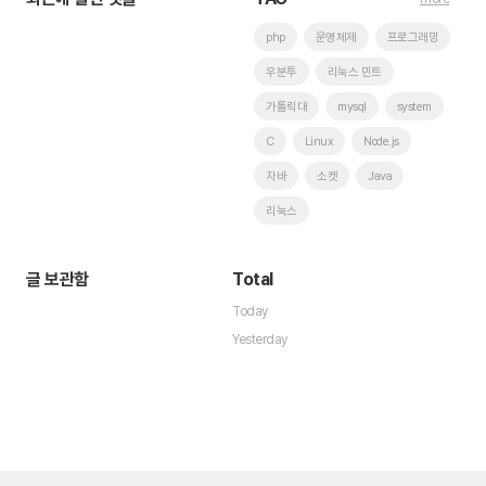
php
운영체제
프로그래밍
우분투
리눅스 민트
가톨릭대
mysql
system
C
Linux
Node.js
자바
소켓
Java
리눅스
글 보관함
Total
Today
Yesterday