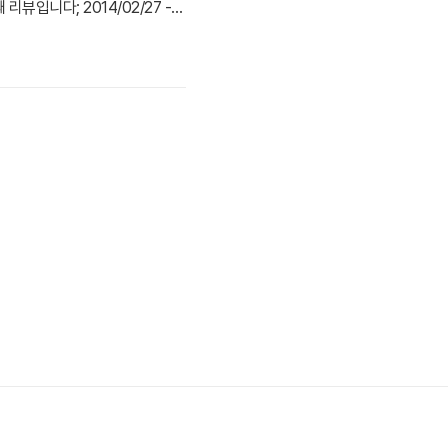
뷰입니다; 2014/02/27 -
184 리뷰, 사용기 6월 말에 구매
 본사 홈페이지가 아닌 다른 지