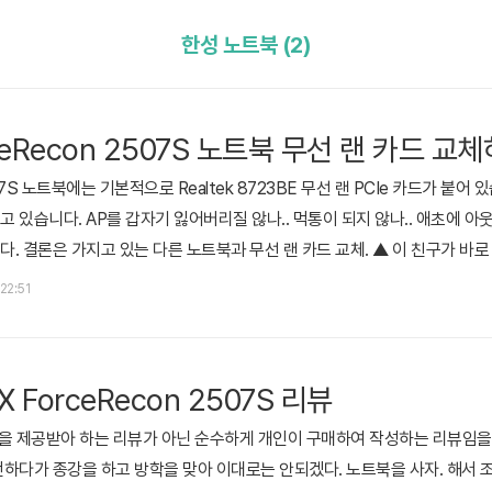
한성 노트북 (2)
ceRecon 2507S 노트북 무선 랜 카드 교
2507S 노트북에는 기본적으로 Realtek 8723BE 무선 랜 PCIe 카드가 붙어
 있습니다. AP를 갑자기 잃어버리질 않나.. 먹통이 되지 않나.. 애초에 
 결론은 가지고 있는 다른 노트북과 무선 랜 카드 교체. ▲ 이 친구가 바로 한성 
니다. IPS 액정에 SSD 128GB에 Intel 프로세서임에도 불구하고 40~50
 22:51
내용은 관련 포스팅 참고 2014/07/24 - 한성 노트북 U44X Force..
 ForceRecon 2507S 리뷰
을 제공받아 하는 리뷰가 아닌 순수하게 개인이 구매하여 작성하는 리뷰임을 밝
하다가 종강을 하고 방학을 맞아 이대로는 안되겠다. 노트북을 사자. 해서