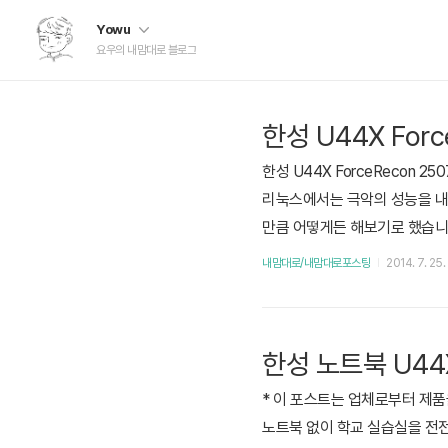
Yowu
요우의 내맘대로 블로그
한성 U44X For
한성 U44X ForceRecon 
리눅스에서는 극악의 성능을 내고
만큼 어떻게든 해보기로 했습니다.
7S 노트북 (이하 2507S) 입
내맘대로/내맘대로포스팅
2014. 7. 25.
찮은 친구죠. 노트북에 대한 자세한 
한성 노트북 U44X
* 이 포스트는 업체로부터 제품
노트북 없이 학교 실습실을 전전