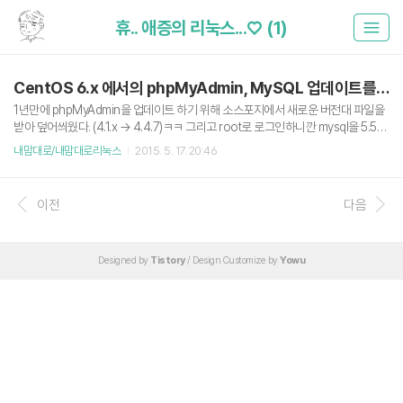
휴.. 애증의 리눅스...♡ (1)
CentOS 6.x 에서의 phpMyAdmin, MySQL 업데이트를 조심하세요.
1년만에 phpMyAdmin을 업데이트 하기 위해 소스포지에서 새로운 버전대 파일을
받아 덮어씌웠다. (4.1.x → 4.4.7)ㅋㅋ 그리고 root로 로그인하니깐 mysql을 5.5대
로 업데이트 하라고 한다.근데 CentOS 6.x 버전 대에서는 mysql을 공식적으로 5.3
내맘대로/내맘대로리눅스
2015. 5. 17. 20:46
버전까지만 지원한다고 한다. 멘탈붕괴결국 구글신에게 물어보아 다음 저장소를 추
가한뒤 기존의 mysql 패키지를 삭제하고 5.5 버전대를 설치했다.yum remove my
sql mysql-server rpm -Uvh http://download.fedoraproject.org/pub/epel/
이전
다음
6/i386/epel-release-6-7.noarch.rpm rpm -Uvh http://rpms.famillecollet.c
om/enter..
Designed by
Tistory
/ Design Customize by
Yowu