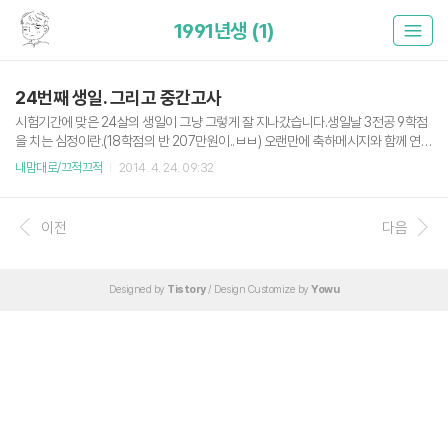
1991년생 (1)
24번째 생일. 그리고 중간고사
시험기간에 맞은 24살의 생일이 그냥 그렇게 잘 지나갔습니다.생일날 3전공 9학점
을 치는 심정이란.(18학점의 반 207만원이..ㅂㅂ) 오랜만에 축하메시지와 함께 연락
온 오랜 친구들. 지인들. 무소식이 희소식인 것 같습니다. 촛불로 캠프파이어하기 파
내맘대로/끄적끄적
2014. 4. 24. 09:32
이어볼을 캐스팅 중입니다. (미안SA야..) 그리고 현재심정 이렇게 된 이상 기말고사
를 노린다.GG 유용우님의 페이스북 글
이전
다음
Designed by
Tistory
/ Design Customize by
Yowu