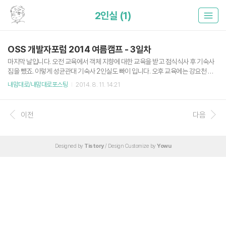
2인실 (1)
OSS 개발자포럼 2014 여름캠프 - 3일차
마지막 날입니다. 오전 교육에서 객체 지향에 대한 교육을 받고 점식식사 후 기숙사
짐을 뺐죠. 이렇게 성균관대 기숙사 2인실도 빠이 입니다. 오후 교육에는 강요천 강
사님의 특강과 pygame 에 대해 배웠는데, 개인적으로 게임에 관해서는 흥미가 없
내맘대로/내맘대로포스팅
2014. 8. 11. 14:21
어선지 파이게임 내용을 잘 듣지는 못했습니다. 하지만 특강은 아주 재밌게 들었는
데, 구글이 곧 Java를 버릴지도 모른다는 점과 JVM(Java Virtual Machine)위에
Script형태로 구동되는 스칼라 프로그래밍 언어를 주목할 필요성을 느꼈습니다. (그
이전
다음
리고 국내에서는 여전히 Java가 짱짱맨이라는 생각도..) 교육을 마치고 받은 수료증.
수료증이 나올줄은 몰랐습니다 ㅎ.ㅎ (사진 : 페이스북 OSS 개발자포럼 그룹) 그리
고 짧디 짧았던 2박 3일간의 ..
Designed by
Tistory
/ Design Customize by
Yowu