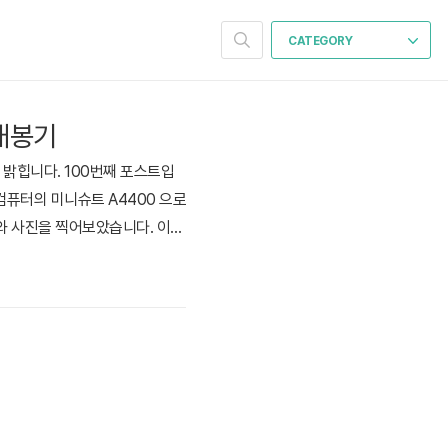
CATEGORY
 개봉기
밝힙니다. 100번째 포스트입
성컴퓨터의 미니슈트 A4400 으로
와 사진을 찍어보았습니다. 이렇
와 본체가 들어있는 박스가 하나
속품들이!! SATA 케이블과 전