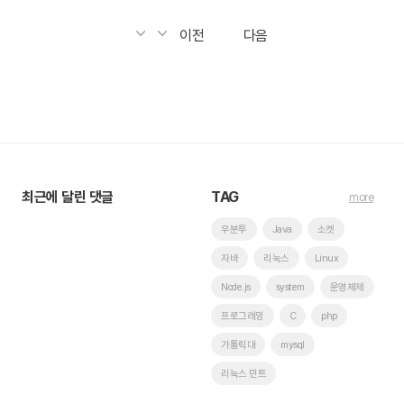
이전
다음
최근에 달린 댓글
TAG
more
우분투
Java
소켓
자바
리눅스
Linux
Node.js
system
운영체제
프로그래밍
C
php
가톨릭대
mysql
리눅스 민트