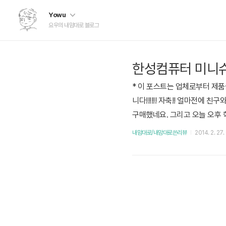
Yowu
요우의 내맘대로 블로그
한성컴퓨터 미니슈트 
* 이 포스트는 업체로부터 제품
니다!!!!!! 자축!! 얼마전에
구매했네요. 그리고 오늘 오후 
게 배송이 왔습니다(왜 모자이
내맘대로/내맘대로쓴리뷰
2014. 2. 27.
더있고 주변에 에어캡으로 충격 
원케이블, 메인보드 설명서,..