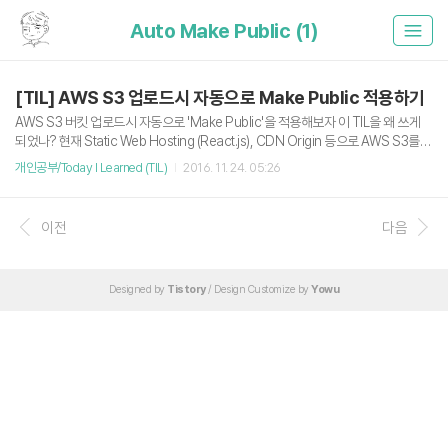
Auto Make Public (1)
[TIL] AWS S3 업로드시 자동으로 Make Public 적용하기
AWS S3 버킷 업로드시 자동으로 'Make Public'을 적용해보자 이 TIL을 왜 쓰게
되었나? 현재 Static Web Hosting (React.js), CDN Origin 등으로 AWS S3를
사용하고 있다. 아직은 따로 S3 배포 툴을 사용하고 있지 않고, AWS Console에
개인공부/Today I Learned (TIL)
2016. 11. 24. 05:26
접속해 수동으로 업로드를 해주고 있다. S3 버킷에 업로드된 Object를 외부에 공개
하기 위해서는 Make Public 옵션을 적용해줘야한다. 그런데 업로드 하는 사용자가
한 번씩 Make Public 적용을 까먹어서, 막상 해당 리소스로 접근을 하면 404나 4
이전
다음
03이 뜬다. 그래! 이젠 업로드하면 무조건 Make Public을 시키는거야..! 그래서 내
가 뭘 어떻게 하면 되나? 기본적으로는 다음과 같은 버킷 정..
Designed by
Tistory
/ Design Customize by
Yowu