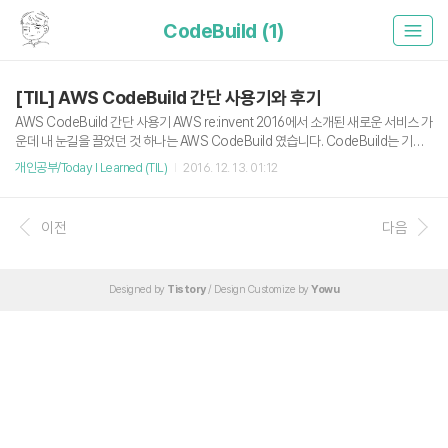
CodeBuild (1)
[TIL] AWS CodeBuild 간단 사용기와 후기
AWS CodeBuild 간단 사용기 AWS re:invent 2016에서 소개된 새로운 서비스 가
운데 내 눈길을 끌었던 것 하나는 AWS CodeBuild 였습니다. CodeBuild는 기존
의 Jenkins CI나 Travis CI를 대체할 수 있지 않을까? 라고 기대하고 있는 서비스
개인공부/Today I Learned (TIL)
2016. 12. 13. 01:12
입니다. 개인적으로 CI 툴을 포함한 배포 자동화에 굉장히 약한 편입니다. (그냥 서버
들어가서 작업하는게 편해..) 그래서 이번 CodeBuild에 관심을 관심을 더 가졌고,
간단하게 나마 사용해봤습니다. CodeBuild는 현재 Virginia, Oregon, Ireland 에
이전
다음
서만 사용할 수 있습니다. 비용은 Build에 걸리는 Computing Time이라고 합니다.
쓱 한번 해볼까? CodeBuild에서 creat..
Designed by
Tistory
/ Design Customize by
Yowu