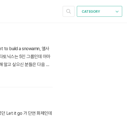
CATEGORY
build a snowamn, 엘사
래 펜타토닉스는 5인 그룹인데 아마
해 알고 싶으신 분들은 다음 사
닉스 페이스북펜타토닉스 트위
et it go 가 단연 화제인데