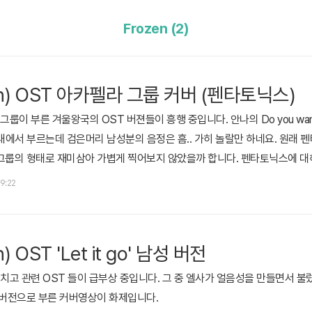
Frozen (2)
en) OST 아카펠라 그룹 커버 (펜타토닉스)
 부른 겨울왕국의 OST 버젼들이 흥행 중입니다. 안나의 Do you want to 
을 영상 내에서 부르는데 검은머리 남성분의 음정은 흠.. 가히 놀랄만 하네요. 원
그룹의 형태로 재미삼아 가볍게 찍어보지 않았을까 합니다. 펜타토닉스에 대
토닉스 공식 사이트펜타토닉스 위키백과(KO)펜타토닉스 유투브 채널펜타토
09:22
 OST 'Let it go' 남성 버전
 관련 OST 들이 급부상 중입니다. 그 중 엘사가 얼음성을 만들면서 불렀던 L
 버전으로 부른 커버영상이 화제입니다.