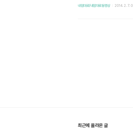
내맘대로/내맘대로동영상
2014. 2. 7. 0
최근에 올라온 글