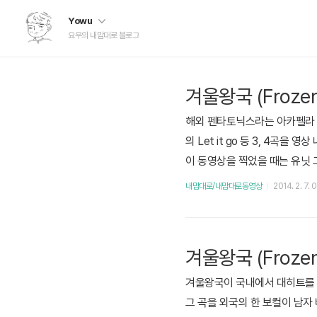
Yowu
요우의 내맘대로 블로그
겨울왕국 (Froz
해외 펜타토닉스라는 아카펠라 그룹이
의 Let it go 등 3, 4곡
이 동영상을 찍었을 때는 유닛 
이트들을 참조해 주세요 펜타
내맘대로/내맘대로동영상
2014. 2. 7. 
터
겨울왕국 (Frozen)
겨울왕국이 국내에서 대히트를 치고
그 곡을 외국의 한 보컬이 남자