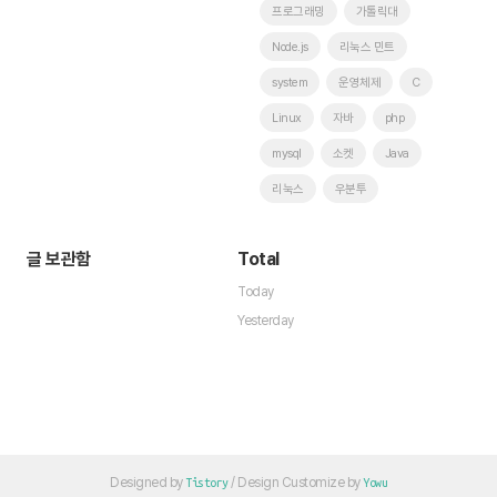
프로그래밍
가톨릭대
Node.js
리눅스 민트
system
운영체제
C
Linux
자바
php
mysql
소켓
Java
리눅스
우분투
글 보관함
Total
Today
Yesterday
Designed by
/ Design Customize by
Tistory
Yowu