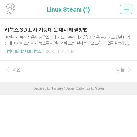
Linux Steam (1)
리눅스 3D 표시 기능에 문제시 해결방법
여전히 리눅스 사용자 요우입니다.사실 리눅스에서 3D 게임은 포기하고 있던 터였
는데 어차피 스팀이 리눅스를 지원하기에 스팀 설치후 레프트4데드2를 실행해봤습
니다. 3D 표현이 망했어요. (현재 리눅스에 돌려본 소스(Source) 엔진 기반의 모든
내맘대로/내맘대로리눅스
2014. 11. 14. 17:19
게임이 이러한 상태니 다른 3D 게임도 마찬가지일 듯합니다.)그래서 혹시 커뮤니티
에 도움을 요청하면 뭔가 방법이 생기지 않을까 하여 페이스북 '우분투한국사용자모
임' 그룹에 도움을 요청했습니다. 여기서 얻은 해결방법은 2가지입니다.1. 최신 그래
이전
다음
픽 카드 드라이버 설치.제 노트북은 Intel 그래픽 드라이버를 사용합니다. 2014/11/1
0 - 리눅스 민트 17 Intel 그래픽 카드 설치하기 2. driconf 패키지를 사용하여 3D
기능 설정하기. 이번 문제해결..
Designed by
Tistory
/ Design Customize by
Yowu