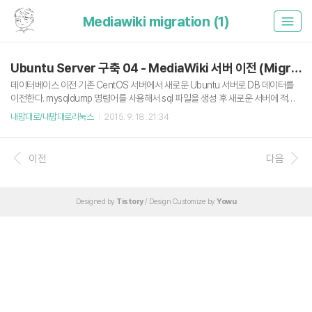
Mediawiki migration (1)
Ubuntu Server 구축 04 - MediaWiki 서버 이전 (Migration)
데이터베이스 이전 기존 CentOS 서버에서 새로운 Ubuntu 서버로 DB 데이터를
이전한다. mysqldump 명령어를 사용해서 sql 파일을 생성 후 새로운 서버에 적용
한다. 자세한 내용은 제타위키의 '미디어위키 이전'을 참고하자 제타위키 - 미디어위
내맘대로/내맘대로리눅스
2015. 9. 18. 21:34
키 이전 CentOS $ mysqldump -uroot -p --databases cukwiki > cukwiki.sq
l Ubuntu $ mysql -uroot -p cukwiki < cukwiki.sql MediaWiki PHP 파일 이전
그냥 기존 서버에서 통째로 tar로 묶은 다음 이전할 서버에서 tar를 푸는 방식을 사용
이전
다음
할거다. CentOS $ tar -cvf /home/cukwiki/public_html/cukwiki.tar /home/
cukw..
Designed by
Tistory
/ Design Customize by
Yowu