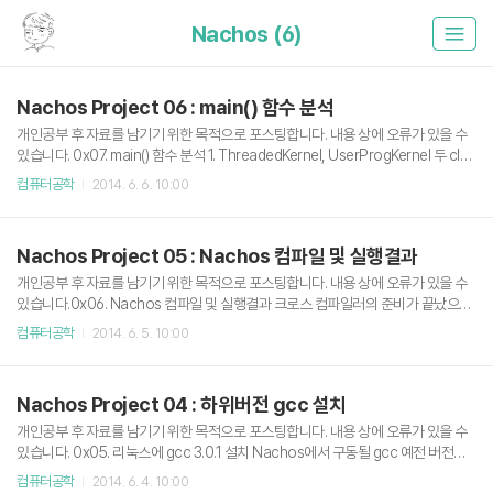
Nachos (6)
Nachos Project 06 : main() 함수 분석
개인공부 후 자료를 남기기 위한 목적으로 포스팅합니다. 내용 상에 오류가 있을 수
있습니다. 0x07. main() 함수 분석 1. ThreadedKernel, UserProgKernel 두 clas
s는 어떤 관계인가?// kernel.h #ifndef KERNEL_H#define KERNEL_H#includ
컴퓨터공학
2014. 6. 6. 10:00
e "copyright.h"#include "debug.h"#include "utility.h"#include "thread.h"#i
nclude "scheduler.h“#include "interrupt.h"#include "stats.h"#include "alar
m.h"class ThreadedKernel { public: ThreadedKernel(int argc, char **arg
Nachos Project 05 : Nachos 컴파일 및 실행결과
v); // ..
개인공부 후 자료를 남기기 위한 목적으로 포스팅합니다. 내용 상에 오류가 있을 수
있습니다.0x06. Nachos 컴파일 및 실행결과 크로스 컴파일러의 준비가 끝났으므
로 이제 MIPS 기반의 Nachos를 컴파일 할 수 있다. nachos4[1].0-modified.tar
컴퓨터공학
2014. 6. 5. 10:00
파일을 다운받아 사용했다. tar 명령어를 통해 압축을 풀면 아래와 같은 디렉토리 내
용을 확인 할 수 있다. 우리는 리눅스 환경에서 컴파일 할 것이므로 ports/x86.linux
파일을 Makefile.dep로 심볼릭링크를 걸어준다.# ln -s ports/x86.linux Makefil
Nachos Project 04 : 하위버전 gcc 설치
e.dep Nachos는 threads 디렉토리의 Nachos와 userprog 디렉토리의 Nach
os 두 가지가 존재한다. 첫 번째로 threads..
개인공부 후 자료를 남기기 위한 목적으로 포스팅합니다. 내용 상에 오류가 있을 수
있습니다. 0x05. 리눅스에 gcc 3.0.1 설치 Nachos에서 구동될 gcc 예전 버전을
구하기 위해 gun의 ftp 사이트로 접속해 gcc-3.0.1.tar.gz를 다운 받는다. 윈도우에
컴퓨터공학
2014. 6. 4. 10:00