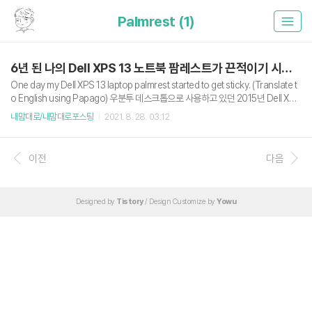
Palmrest (1)
6년 된 나의 Dell XPS 13 노트북 팜레스트가 끈적이기 시작했다.
One day my Dell XPS 13 laptop palmrest started to get sticky. (Translate t
o English using Papago) 우분투 데스크톱으로 사용하고 있던 2015년 Dell XPS
13 (9350)을 최근에 잘 사용하지 않았는데, 구매 후 6년쯤 지난 오늘 사용하려고 노
내맘대로/내맘대로포스팅
2021. 8. 28. 03:12
트북을 펼쳤더니, 키보드 주위의 모든 탄소섬유(델의 주장) 소재 팜레스트가 끈적이
기 시작했다. 정확히 언제부터 이런 증상이 발생했는지는 알 수 없다. 잠시 기억을 떠
올려보자면, 노트북을 베란다에 오랫동안 방치해둔 적이 있었는데, 그 시점을 기점
이전
다음
으로 증상이 발생한 것 같다. 그 이후 몇 달 전 잠시 사용할 때도 끈적였던 기억이 있
다. 아무튼 나는 이게 단순히 이물질이나 팜레스트 오염이라..
Designed by
Tistory
/ Design Customize by
Yowu