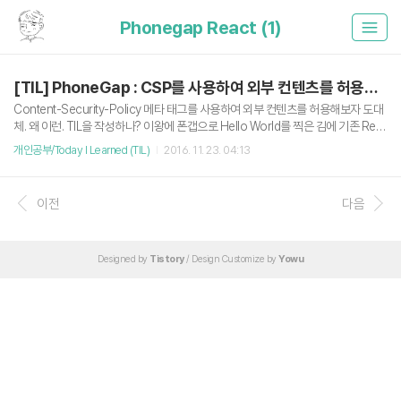
Phonegap React (1)
[TIL] PhoneGap : CSP를 사용하여 외부 컨텐츠를 허용해보자
Content-Security-Policy 메타 태그를 사용하여 외부 컨텐츠를 허용해보자 도대
체. 왜 이런. TIL을 작성하나? 이왕에 폰갭으로 Hello World를 찍은 김에 기존 Rea
ct Project 중 하나를 폰갭으로 이식해보자! 라는 원대한 꿈을 가짐. 이식해보려는
개인공부/Today I Learned (TIL)
2016. 11. 23. 04:13
프로젝트는 Serverless Architecture를 준비하면서 만들었던 Pure React Web
App형태의 웹 페이지였음. (해당 React App을 구동하는데 필요한 서버가 없음, 필
요한 데이터 작업은 API 콜을 사용함) 해당 React 프로젝트를 npm run build 후 나
이전
다음
온 html과 css, js 파일을 폰갭 프로젝트의 www에 집어넣고 phonegap serve !!
안드로이드 테스트 앱으로 확인해보니 이미지..
Designed by
Tistory
/ Design Customize by
Yowu