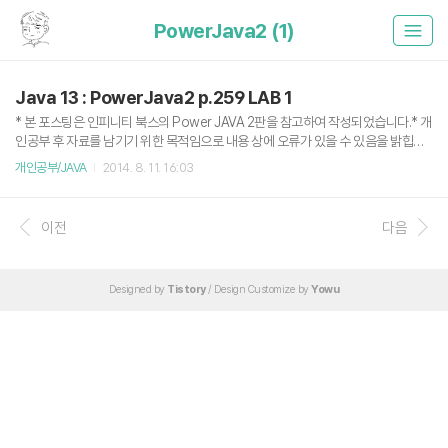
PowerJava2 (1)
Java 13 : PowerJava2 p.259 LAB 1
* 본 포스팅은 인피니티 북스의 Power JAVA 2판을 참고하여 작성되었습니다.* 개
인공부 후 자료를 남기기 위한 목적임으로 내용 상에 오류가 있을 수 있음을 밝힙니
다. 이번에는 정석대로 클래스마다 Java 파일을 나누어 코딩했다.기본적으로 인간
개인공부/JAVA
2014. 8. 11. 16:03
(Human)이라는 슈퍼 클래스를 학생(Student)이라는 서브 클래스로 상속받아 오
버 라이딩을 하고 정보를 출력하는 문제다.관련내용 : 2014/08/11 - [스터디/JAVA]
- Java 12 : 상속(extends)과 오버라이딩(Override) Human.java public class
이전
다음
Human { private String name; private int age; public Human(String name, i
nt age) { this.name..
Designed by
Tistory
/ Design Customize by
Yowu