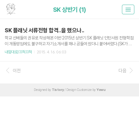
SK 상반기 (1)
SK 플래닛 서류전형 합격..을 했으나..
학교 선배들의 권유로 작성해본 이번 2015년 상반기 SK 플래닛 인턴사원 전형학점
이 개똥망임에도 불구하고 자기소개서를 꽤나 공들여 썼더니 붙어버렸다.(SK가 자
소서를 크게 본다는게 증명) 사실 이번 모집 요강에 대상자가 2016년 2월 졸업자임
내맘대로/끄적끄적
2015. 4. 16. 06:03
에도 불구하고긴가민가한 느낌으로 포트폴리오를 작성했었다. (필자는 '16년 7월 졸
업 예정)아마 안되는 거라면 서류에서 광탈하겠지.. 라고 쓴건데4월 14일 저녁... 한
통의 메일.. 붙어버렸다.바로 메일 ㄱㄱ ㅋㅋ 멘붕.인턴사원이라도 취업계가 안먹히
이전
다음
는 것 같다.어쩔 수 있나 뭐. 그냥 아직은 때가 아닌가 싶다.그래도 3학기 남은 시점에
서 서류 통과를 무사히 했다는 점에 희망을 보고 있다. 당장 26일날 SK 인적성(SKC
T)이 있으니 한번 쳐봐야겠다.(책도 사버..
Designed by
Tistory
/ Design Customize by
Yowu