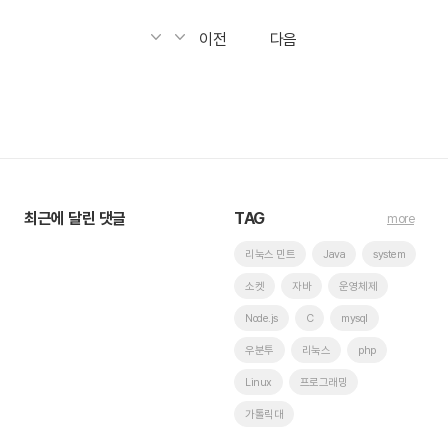
이전
다음
최근에 달린 댓글
TAG
more
리눅스 민트
Java
system
소켓
자바
운영체제
Node.js
C
mysql
우분투
리눅스
php
Linux
프로그래밍
가톨릭대