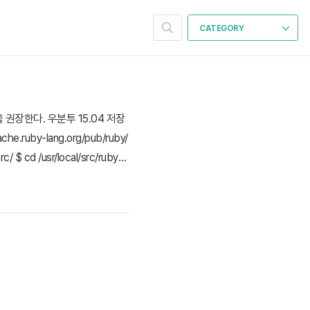
CATEGORY
을 권장한다. 우분투 15.04 저장
uby-lang.org/pub/ruby/
src/ $ cd /usr/local/src/ruby-