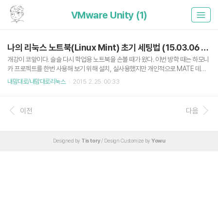
VMware Unity (1)
나의 리눅스 노트북(Linux Mint) 초기 세팅법 (15.03.06 updated)
개강이 코앞이다. 슬슬 다시 학업용 노트북을 손볼 때가 왔다. 이번 방학 때는 하모니
카 프로젝트를 한번 사용해 보기 위해 설치, 실사용했지만 개인적으로 MATE 데스
크탑 환경은 Cinnamon 환경을 쓰던 나에게 부족함이 많았다. 그래서 다시 Linux
내맘대로/내맘대로리눅스
2015. 2. 25. 00:33
Mint Cinnamon로 돌아가기로 결정. 이번에 17.1 레베카가 공개되었으므로 한성 U
44X ForceRecon 2507S 노트북에 설치했다. 여담으로 하모니카 프로젝트는 생
각보다 훌륭했다. 항상 그렇지만 리눅스를 설치한 뒤 가장 고통 받는 것이 설치 직후
이전
다음
초기세팅.. 그래도 군 제대 후 1,2년 정도 리눅스만 쓰다보니(게임할 때 빼고) 이것도
익숙해진다. 고로 내 세팅법을 포스팅하니 참고하시는 분들은 부디 유용하시길. ps.
기존에는 Cairo-D..
Designed by
Tistory
/ Design Customize by
Yowu